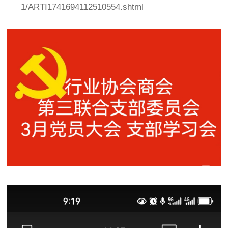
1/ARTI1741694112510554.shtml