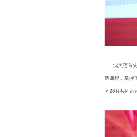
沈美莲首
造课程，掌握了
区26县共同