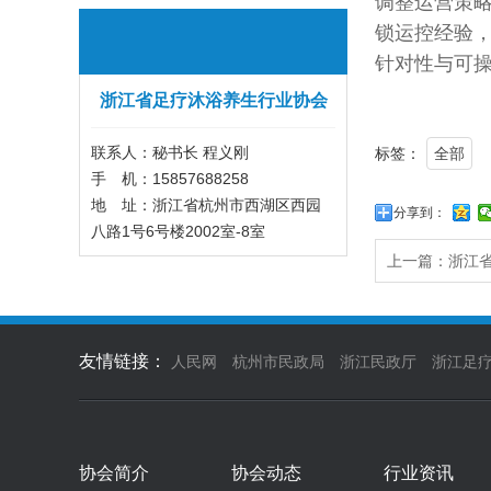
调整运营策略
锁运控经验
针对性与可
浙江省足疗沐浴养生行业协会
联系人：秘书长 程义刚
标签：
全部
手 机：15857688258
地 址：浙江省杭州市西湖区西园
分享到：
八路1号6号楼2002室-8室
上一篇：
浙江
友情链接：
人民网
杭州市民政局
浙江民政厅
浙江足
协会简介
协会动态
行业资讯