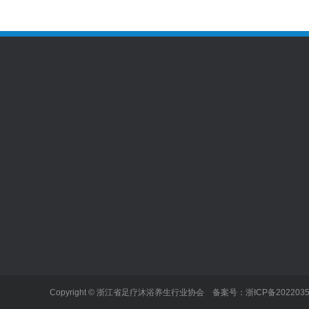
协会简介
协会动态
行业资讯
协会简介
常规会议
行业展会
协会章程
日常活动
行业动态
会长寄语
通知公告
Copyright © 浙江省足疗沐浴养生行业协会 备案号：
浙ICP备202203
行业标准
会议通知